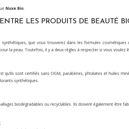
que
Nuxe Bio
.
L ENTRE LES PRODUITS DE BEAUTÉ B
nts synthétiques, que vous trouverez dans les formules cosmétiques 
ur la peau. Toutefois, il y a deux règles à respecter si vous voulez êt
est qu’ils sont certifiés sans OGM, parabènes, phtalates et huiles m
lorants synthétiques.
allages biodégradables ou recyclables. Ils doivent également être fab
;