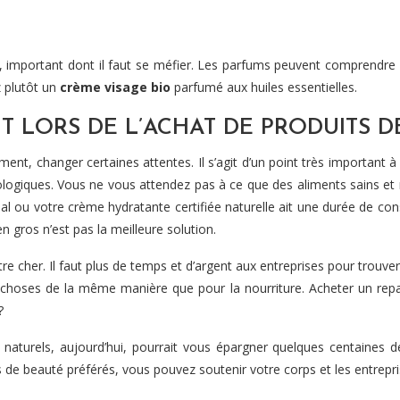
, important dont il faut se méfier. Les parfums peuvent comprendre de
z plutôt un
crème visage bio
parfumé aux huiles essentielles.
RIT LORS DE L’ACHAT DE PRODUITS 
t, changer certaines attentes. Il s’agit d’un point très important à r
 biologiques. Vous ne vous attendez pas à ce que des aliments sains
ou votre crème hydratante certifiée naturelle ait une durée de conser
n gros n’est pas la meilleure solution.
tre cher. Il faut plus de temps et d’argent aux entreprises pour trouve
s choses de la même manière que pour la nourriture. Acheter un repa
?
aturels, aujourd’hui, pourrait vous épargner quelques centaines de
 de beauté préférés, vous pouvez soutenir votre corps et les entrepris