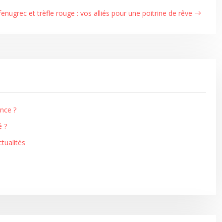
fenugrec et trèfle rouge : vos alliés pour une poitrine de rêve
nce ?
é ?
tualités