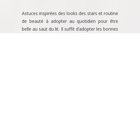
Astuces inspirées des looks des stars et routine
de beauté à adopter au quotidien pour être
belle au saut du lit. Il suffit d’adopter les bonnes
habitudes pour avoir un teint frais et lumineux.
LES RITUELS DE STARS POUR
UNE BEAUTÉ INAVOUABLE !
Le rituel de beauté des stars est notre principale
préoccupation, de la peau, aux cheveux, en passant par la
morphologie et la beauté des mains, vous trouverez les