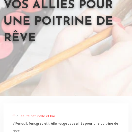
VOS ALLIÉS POUR
UNE POITRINE DE
RÊVE
/
Beauté naturelle et bio
/ Fenouil, fenugrec et trèfle rouge : vos alliés pour une poitrine de
rêve